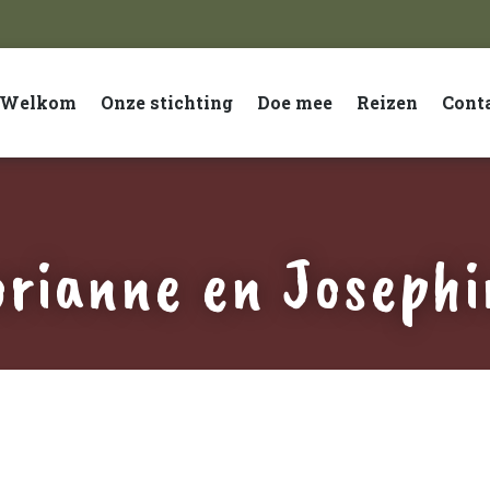
Welkom
Onze stichting
Doe mee
Reizen
Cont
orianne en Josephi