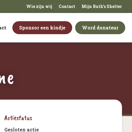
Wie zijn wij
Contact
Mijn Ruth’s Shelter
act
Sponsor een kindje
Word donateur
ne
Actiestatus
Gesloten actie