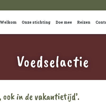
Welkom
Onze stichting
Doe mee
Reizen
Cont
Voedselactie
 ook in de vakantietijd’.