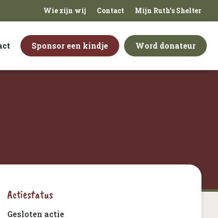
Wie zijn wij
Contact
Mijn Ruth’s Shelter
act
Sponsor een kindje
Word donateur
Actiestatus
Gesloten actie