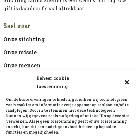
Stichting Ruth’s Shelter is een ANBI stichting. Uw
gift is daardoor fiscaal aftrekbaar.
Snel naar
Onze stichting
Onze missie
Onze mensen
Beleidsplan
Beheer cookie
toestemming
ANBI-status
Om de beste ervaringen te bieden, gebruiken wij technologieën
Cookiebeleid
zoals cookies om informatie over je apparaat op te slaan en/of te
raadplegen. Door in te stemmen met deze technologieën
kunnen wij gegevens zoals surfgedrag of unieke ID's op deze site
verwerken. Als je geen toestemming geeft of uw toestemming
Ruth’s Shelter op Social
intrekt, kan dit een nadelige invloed hebben op bepaalde
functies en mogelijkheden.