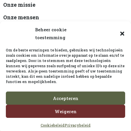
Onze missie
Onze mensen
Beleidsplan
Beheer cookie
toestemming
ANBI-status
Om de beste ervaringen te bieden, gebruiken wij technologieën
Cookiebeleid
zoals cookies om informatie over je apparaat op te slaan en/of te
raadplegen. Door in te stemmen met deze technologieën
kunnen wij gegevens zoals surfgedrag of unieke ID's op deze site
verwerken. Als je geen toestemming geeft of uw toestemming
Ruth’s Shelter op Social
intrekt, kan dit een nadelige invloed hebben op bepaalde
functies en mogelijkheden.
Accepteren
Weigeren
© 2026 - Stichting Ruth's Shelter
Cookiebeleid
Privacybeleid
Gesponsord door:
Inovatix