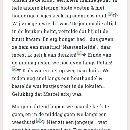
hele andere kleding, blote voeten & met
hongerige oogjes keek hij ademloos rond.
Wij vroegen wie dit was? De jongen die altijd
in de keuken helpt, vertelde dat hij uit de
buurt kwam. En erg honger had .. dus gaven
ze hem een maaltijd! ‘Naastenliefde’ .. daar
moest ik gelijk aan denken!
Einde van
de middag reden we nog even langs Petals!
Kids waren net op weg naar huis.. We
reden nog snel langs een houthandel &
bestelde wat kastjes voor in de lokalen…
Gelukkig dat Marcel erbij was.
Morgenochtend hopen we naar de kerk te
gaan, en in de middag gaan we langs een
weeshuis!
Hier zit een jongetje .. wat
eerst bij ons op school zat. Zijn moeder kon