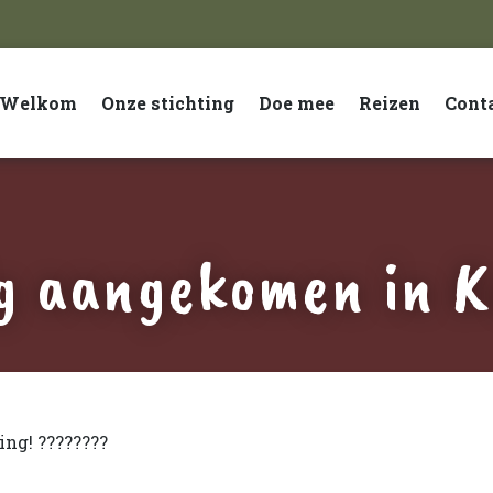
Welkom
Onze stichting
Doe mee
Reizen
Cont
ig aangekomen in K
ng! ????????