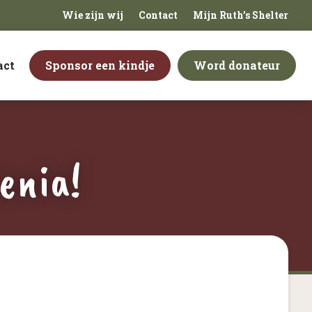
Wie zijn wij
Contact
Mijn Ruth’s Shelter
act
Sponsor een kindje
Word donateur
enia!