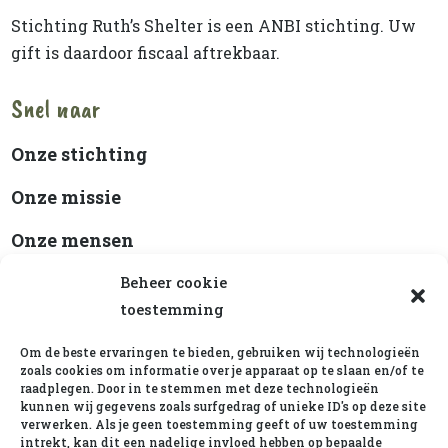
Stichting Ruth’s Shelter is een ANBI stichting. Uw
gift is daardoor fiscaal aftrekbaar.
Snel naar
Onze stichting
Onze missie
Onze mensen
Beleidsplan
Beheer cookie
toestemming
ANBI-status
Om de beste ervaringen te bieden, gebruiken wij technologieën
Cookiebeleid
zoals cookies om informatie over je apparaat op te slaan en/of te
raadplegen. Door in te stemmen met deze technologieën
kunnen wij gegevens zoals surfgedrag of unieke ID's op deze site
verwerken. Als je geen toestemming geeft of uw toestemming
Ruth’s Shelter op Social
intrekt, kan dit een nadelige invloed hebben op bepaalde