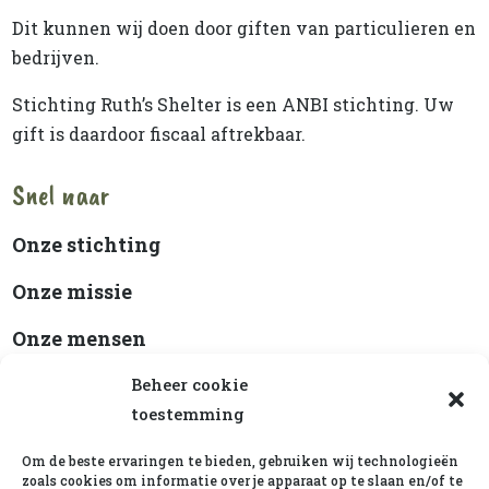
Dit kunnen wij doen door giften van particulieren en
bedrijven.
Stichting Ruth’s Shelter is een ANBI stichting. Uw
gift is daardoor fiscaal aftrekbaar.
Snel naar
Onze stichting
Onze missie
Onze mensen
Beleidsplan
Beheer cookie
toestemming
ANBI-status
Om de beste ervaringen te bieden, gebruiken wij technologieën
Cookiebeleid
zoals cookies om informatie over je apparaat op te slaan en/of te