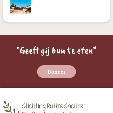
“Geeft gij hun te eten”
Doneer