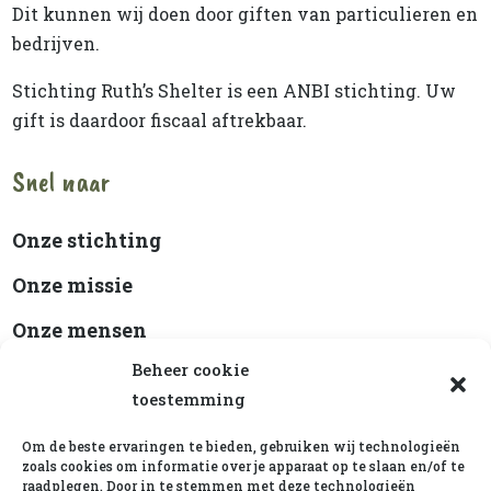
Dit kunnen wij doen door giften van particulieren en
bedrijven.
Stichting Ruth’s Shelter is een ANBI stichting. Uw
gift is daardoor fiscaal aftrekbaar.
Snel naar
Onze stichting
Onze missie
Onze mensen
Beheer cookie
Beleidsplan
toestemming
ANBI-status
Om de beste ervaringen te bieden, gebruiken wij technologieën
Cookiebeleid
zoals cookies om informatie over je apparaat op te slaan en/of te
raadplegen. Door in te stemmen met deze technologieën